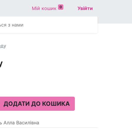
0
Мій кошик
Увійти
ься з нами
еду
у
ДОДАТИ ДО КОШИКА
 Алла Василівна