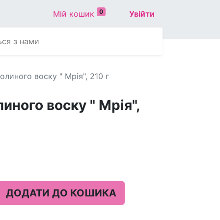
0
Мій кошик
Увійти
ься з нами
олиного воску " Мрія", 210 г
иного воску " Мрія",
ДОДАТИ ДО КОШИКА