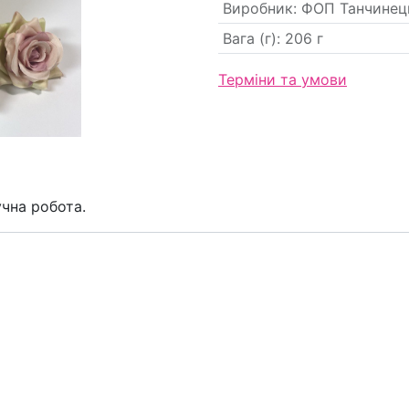
Виробник
:
ФОП Танчинець
Вага (г)
:
206 г
Терміни та умови
учна робота.