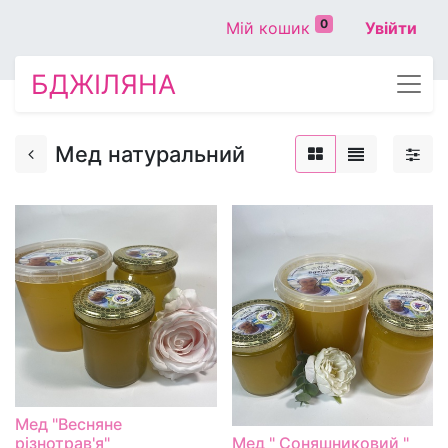
0
Мій кошик
Увійти
БДЖІЛЯНА
Мед натуральний
Мед "Весняне
різнотрав'я"
Мед " Соняшниковий "