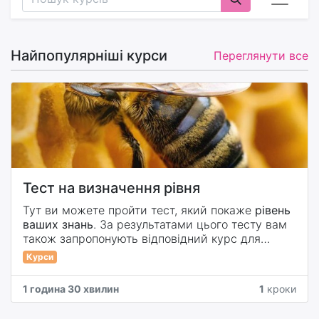
Найпопулярніші курси
Переглянути все
Тест на визначення рівня
Тут ви можете пройти тест, який покаже
рівень
ваших знань
. За результатами цього тесту вам
також запропонують відповідний курс для
продовження навчання з бджільництва.
Курси
1 година 30 хвилин
1
кроки