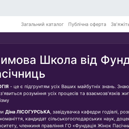
Загальний каталог
Публічна оферта
Зв'яжіт
Зимова Школа від Фунд
січниць
ОГІЯ
- це є підгрунтям усіх Ваших майбутніх знань. Знаю
 з'явиться розуміння усіх процесів та взаємозв'язків жи
ізму
ми
Діна ЛІСОГУРСЬКА
, завідувачка кафедри годівлі, р
зноманіття, кандидат сільськогосподарських наук, доце
рситету, членкиня правління ГО «Фундація Жінок Пасічн