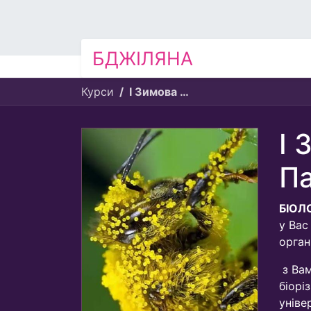
БДЖІЛЯНА
Курси
І Зимова Школа від Фундації Жінок Пасічниць
І 
Па
БІОЛ
у Вас
орган
з Ва
біорі
уніве