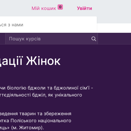
0
Мій кошик
Увійти
ься з нами
ації Жінок
чи біологію бджоли та бджолиної сім'ї -
ттєдіяльності бджіл, як унікального
озведення тварин та збереження
нтка Поліського національного
иць» (м. Житомир).