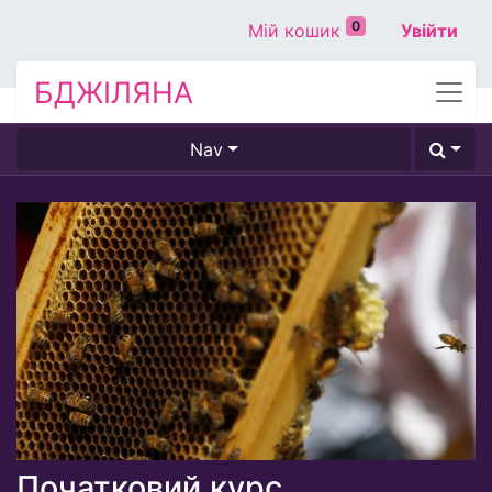
0
Мій кошик
Увійти
БДЖІЛЯНА
Nav
Початковий курс